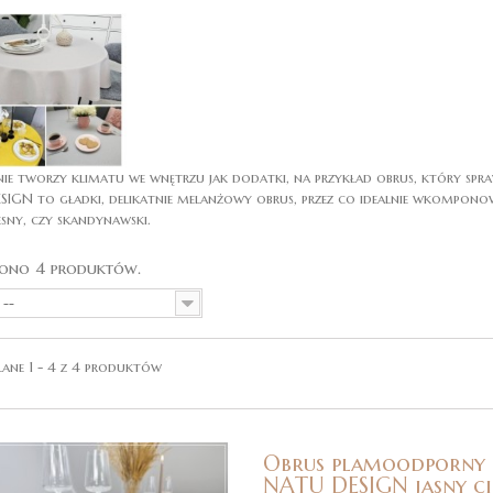
nie tworzy klimatu we wnętrzu jak dodatki, na przykład obrus, który sprawi,
IGN to gładki, delikatnie melanżowy obrus, przez co idealnie wkomponowu
ny, czy skandynawski.
iono 4 produktów.
--
ane 1 - 4 z 4 produktów
Obrus plamoodporny
NATU DESIGN jasny ci