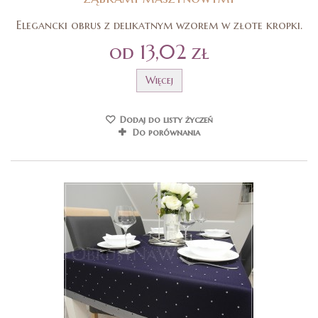
Elegancki obrus z delikatnym wzorem w złote kropki.
od 13,02 zł
Więcej
Dodaj do listy życzeń
Do porównania