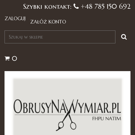
Szybki kontakt:
+48 785 150 692
ZALOGUJ
ZAŁÓŻ KONTO
0