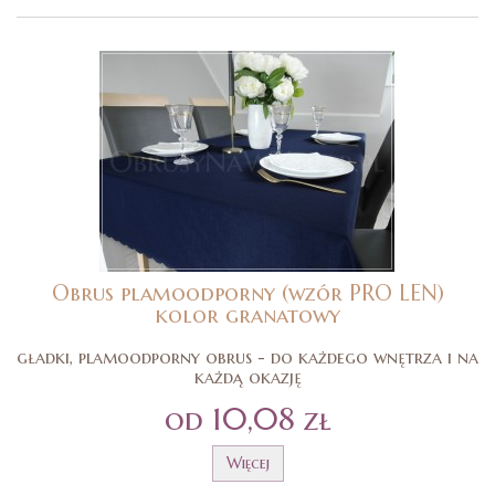
Obrus plamoodporny (wzór PRO LEN)
kolor granatowy
gładki, plamoodporny obrus - do każdego wnętrza i na
każdą okazję
od 10,08 zł
Więcej