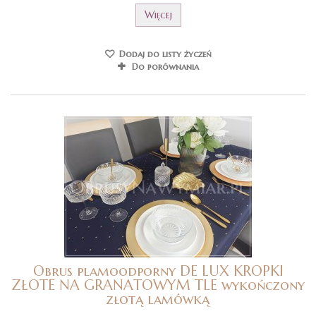
Więcej
Dodaj do listy życzeń
Do porównania
Obrus plamoodporny DE LUX KROPKI
ZŁOTE NA GRANATOWYM TLE wykończony
złotą lamówką