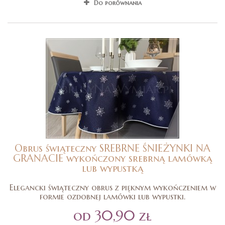
Do porównania
Obrus świąteczny SREBRNE ŚNIEŻYNKI NA
GRANACIE wykończony srebrną lamówką
lub wypustką
Elegancki świąteczny obrus z pięknym wykończeniem w
formie ozdobnej lamówki lub wypustki.
od 30,90 zł