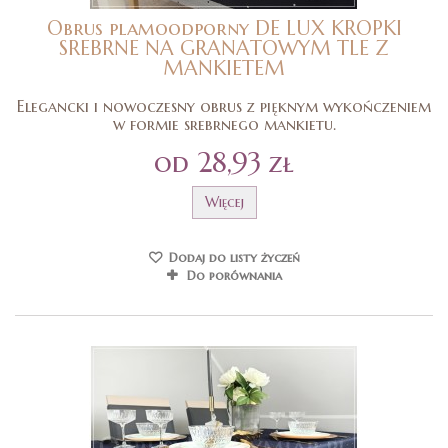
Obrus plamoodporny DE LUX KROPKI
SREBRNE NA GRANATOWYM TLE Z
MANKIETEM
Elegancki i nowoczesny obrus z pięknym wykończeniem
w formie srebrnego mankietu.
od 28,93 zł
Więcej
Dodaj do listy życzeń
Do porównania