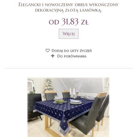
Elegancki i nowoczesny obrus wykończony
dekoracyjną złotą lamówką.
od 31,83 zł
Więcej
Dodaj do listy życzeń
Do porównania