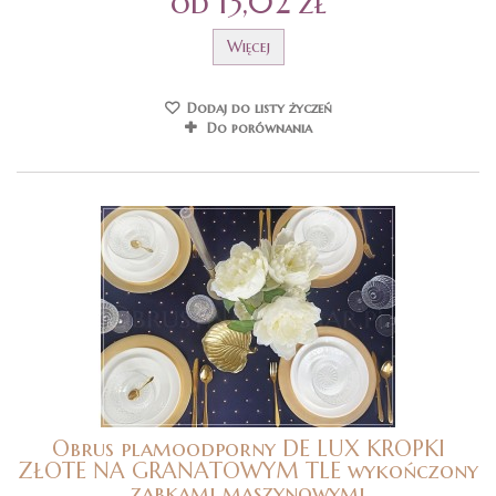
od 13,02 zł
Więcej
Dodaj do listy życzeń
Do porównania
Obrus plamoodporny DE LUX KROPKI
ZŁOTE NA GRANATOWYM TLE wykończony
ząbkami maszynowymi