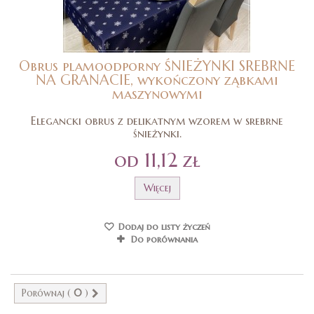
Obrus plamoodporny ŚNIEŻYNKI SREBRNE
NA GRANACIE, wykończony ząbkami
maszynowymi
Elegancki obrus z delikatnym wzorem w srebrne
śnieżynki.
od 11,12 zł
Więcej
Dodaj do listy życzeń
Do porównania
Porównaj (
0
)