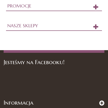
SZARY
(0)
PROMOCJE
SZARY + SREBRNY
(0)
SZARY + ZŁOTY
(0)
WIELOKOLOROWY
(0)
NASZE SKLEPY
ZIELONY
(0)
ZŁOTY
(0)
ŁOSOSIOWY
(0)
ŻÓŁTY / MIODOWY / MUSZTARDOWY
(0)
Jesteśmy na Facebooku!
Informacja