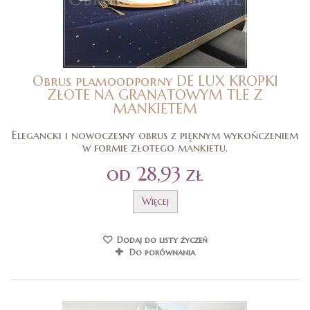
Obrus plamoodporny DE LUX KROPKI
ZŁOTE NA GRANATOWYM TLE Z
MANKIETEM
Elegancki i nowoczesny obrus z pięknym wykończeniem
w formie złotego mankietu.
od 28,93 zł
Więcej
Dodaj do listy życzeń
Do porównania